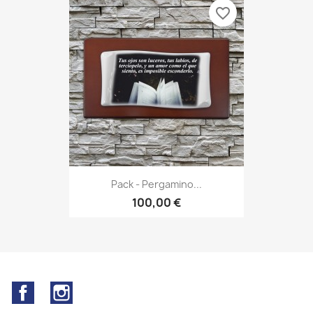
favorite_border
Pack - Pergamino...
100,00 €
Facebook
Instagram