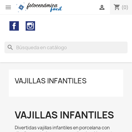
shopping_cart


(0)
Facebook
Instagram
search
VAJILLAS INFANTILES
VAJILLAS INFANTILES
Divertidas vajillas infantiles en porcelana con