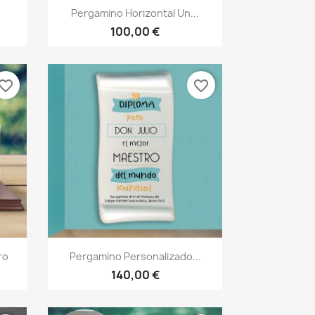
Vista rápida

.
Pergamino Horizontal Un...
100,00 €
vorite_border
favorite_border
Vista rápida

ro
Pergamino Personalizado...
140,00 €