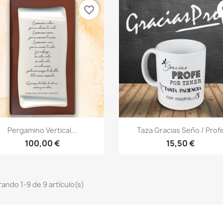
favorite_border
fa
Vista rápida
Vista rápida


Pergamino Vertical...
Taza Gracias Seño / Prof
100,00 €
15,50 €
ando 1-9 de 9 artículo(s)