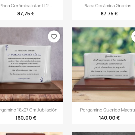
Vista rápida
Vista rápida


Placa Cerámica Infantil 2...
Placa Cerámica Gracias..
87,75 €
87,75 €
favorite_border
fa
Vista rápida
Vista rápida


rgamino 18x27 Cm Jubilación
Pergamino Querido Maest
160,00 €
140,00 €