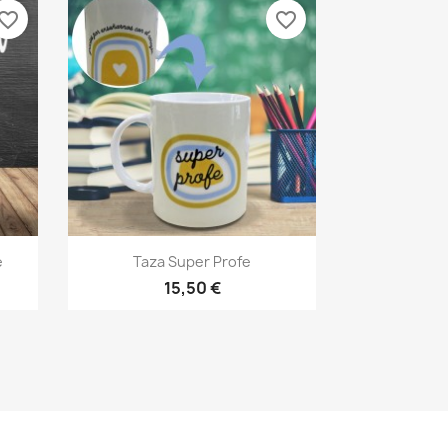
vorite_border
favorite_border
Vista rápida

e
Taza Super Profe
15,50 €