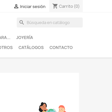
shopping_cart

Carrito
(0)
Iniciar sesión
search
ARA...
JOYERÍA
OTROS
CATÁLOGOS
CONTACTO