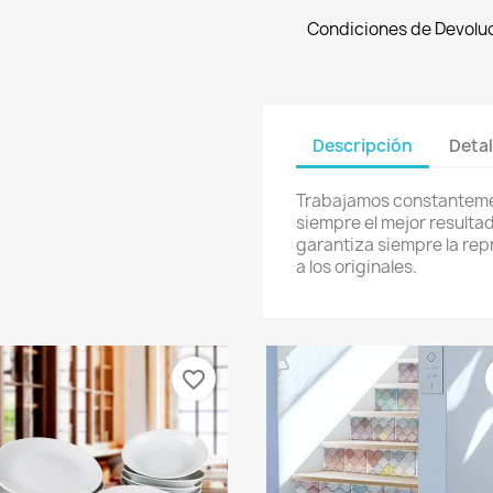
Condiciones de Devolu
Descripción
Detal
Trabajamos constanteme
siempre el mejor resulta
garantiza siempre la re
a los originales.
favorite_border