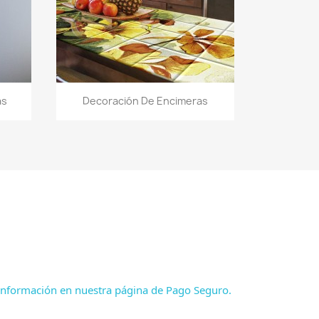
Vista rápida

as
Decoración De Encimeras
nformación en nuestra página de Pago Seguro.