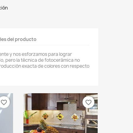
ción
les del producto
nte y nos esforzamos para lograr
do, pero la técnica de fotocerámica no
producción exacta de colores con respecto
favorite_border
favorite_border