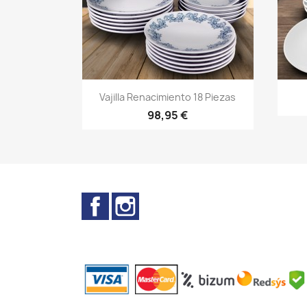
Vista rápida

Vajilla Renacimiento 18 Piezas
98,95 €
Facebook
Instagram