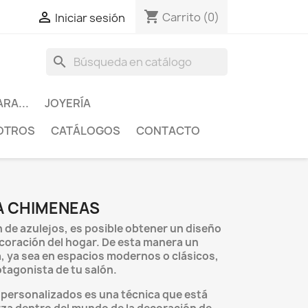
shopping_cart

Carrito
(0)
Iniciar sesión
search
ARA...
JOYERÍA
OTROS
CATÁLOGOS
CONTACTO
A CHIMENEAS
n de azulejos, es posible obtener un diseño
ecoración del hogar. De esta manera un
 ya sea en espacios modernos o clásicos,
otagonista de tu salón.
 personalizados es una técnica que está