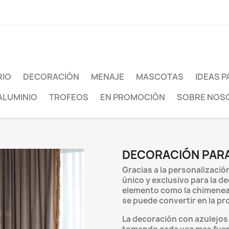
agram
RIO
DECORACIÓN
MENAJE
MASCOTAS
IDEAS P
ALUMINIO
TROFEOS
EN PROMOCIÓN
SOBRE NOS
DECORACIÓN PAR
Gracias a la personalizació
único y exclusivo para la d
elemento como la chimenea,
se puede convertir en la pr
La decoración con azulejos