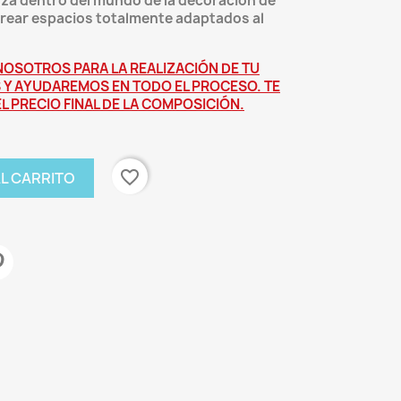
za dentro del mundo de la decoración de
 crear espacios totalmente adaptados al
OSOTROS PARA LA REALIZACIÓN DE TU
 Y AYUDAREMOS EN TODO EL PROCESO. TE
 PRECIO FINAL DE LA COMPOSICIÓN.
favorite_border
AL CARRITO