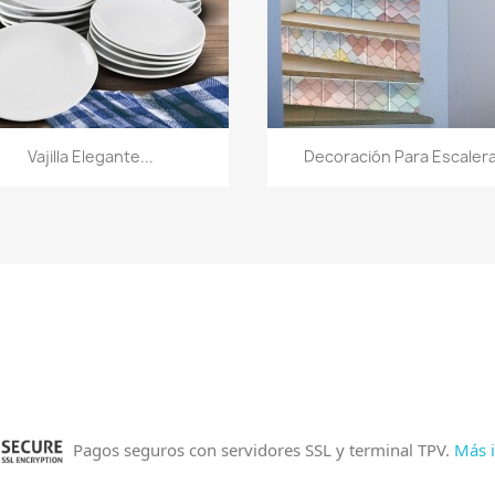
Vista rápida
Vista rápida


Vajilla Elegante...
Decoración Para Escaler
Pagos seguros con servidores SSL y terminal TPV.
Más i